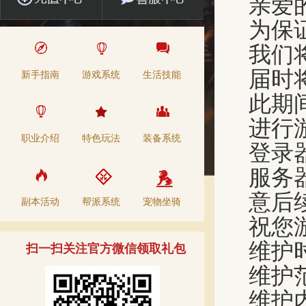
亲爱
为保
我们将
届时
新手指南
游戏系统
生活技能
此期
进行
职业介绍
特色玩法
装备系统
登录
服务
意后
副本活动
帮派系统
宠物坐骑
祝您
维护时
扫一扫关注官方微信领取礼包
维护
维护