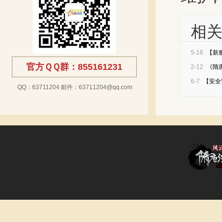
相
5-18
【新服
群豪
官方ＱＱ群：855161231
2-12
《隋
6-7
【安全
QQ：63711204 邮件：63711204@qq.com