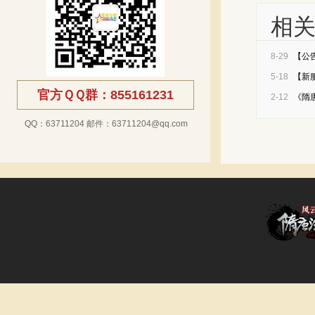
相
8-29
【公
5-18
【新服
官方ＱＱ群：855161231
群豪
2-12
《隋
QQ：63711204 邮件：63711204@qq.com