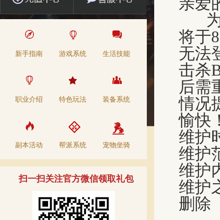
亲爱
为保
将于8
无法
新手指南
游戏系统
生活技能
击杀
后需
情况
职业介绍
特色玩法
装备系统
愉快
维护时
副本活动
帮派系统
宠物坐骑
维护
维护
扫一扫关注官方微信领取礼包
维护
删除